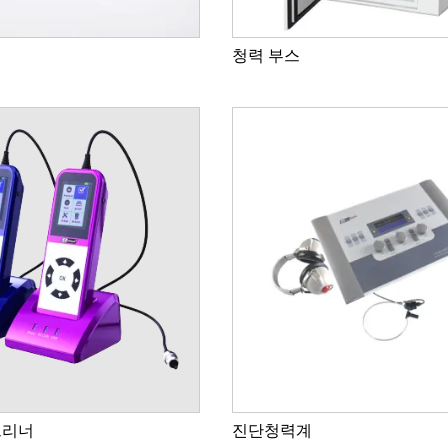
청력 부스
청력계 AD100
청력 부스
크리너
진단청력계