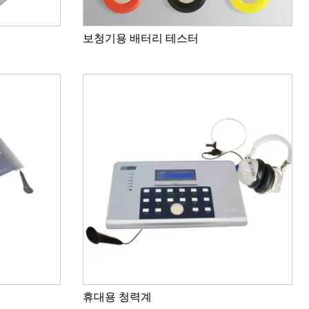
보청기용 배터리 테스터
유아 청력 검사
청력계 AD10
휴대용 청력계