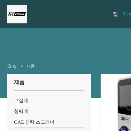
집
제
>
제품
집
제품
고실계
청력계
OAE 청력 스크리너